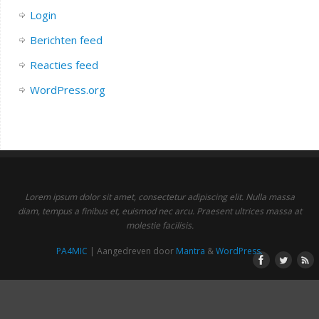
Login
Berichten feed
Reacties feed
WordPress.org
Lorem ipsum dolor sit amet, consectetur adipiscing elit. Nulla massa
diam, tempus a finibus et, euismod nec arcu. Praesent ultrices massa at
molestie facilisis.
PA4MIC
| Aangedreven door
Mantra
&
WordPress.